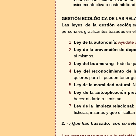
psicoecoafectiva o sostenibilidad
GESTIÓN ECOLÓGICA DE LAS REL
Las leyes de la gestión ecológic
personales gratificantes basadas en el 
Ley de la autonomía
: Ayúdate 
Ley de la prevención de dep
sí mismos.
Ley del boomerang
: Todo lo q
Ley del reconocimiento de la
quieres para ti, pueden tener gu
Ley de la moralidad natural
: 
Ley de la autoaplicación pre
hacer ni darte a ti mismo.
Ley de la limpieza relacional
:
ficticias, insanas y que dificult
2.
-
¿Qué han buscado, con su selec
Nos proponemos mover a la reflexión, 