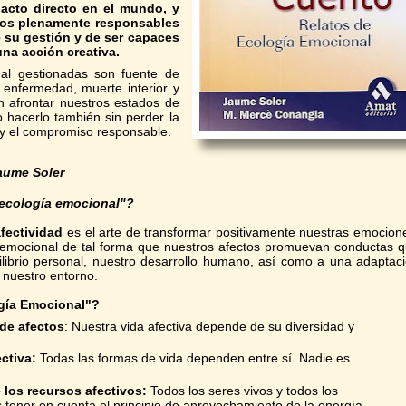
acto directo en el mundo, y
os plenamente responsables
 su gestión y de ser capaces
una acción creativa.
al gestionadas son fuente de
 enfermedad, muerte interior y
on afrontar nuestros estados de
 hacerlo también sin perder la
y el compromiso responsable.
aume Soler
a ecología emocional"?
fectividad
es el arte de transformar positivamente nuestras emocion
 emocional de tal forma que nuestros afectos promuevan conductas 
librio personal, nuestro desarrollo humano, así como a una adaptac
n nuestro entorno.
ogía Emocional"?
 de afectos
: Nuestra vida afectiva depende de su diversidad y
ectiva:
Todas las formas de vida dependen entre sí. Nadie es
 los recursos afectivos:
Todos los seres vivos y todos los
 tener en cuenta el principio de aprovechamiento de la energía