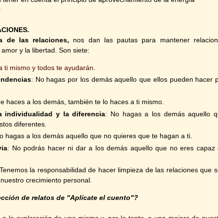
.
ACIONES.
a de las relaciones,
nos dan las pautas para mantener relacio
amor y la libertad. Son siete:
a ti mismo y todos te ayudarán.
endencias
: No hagas por los demás aquello que ellos pueden hacer 
ue haces a los demás, también te lo haces a ti mismo.
 individualidad y la diferencia
: No hagas a los demás aquello 
stos diferentes.
No hagas a los demás aquello que no quieres que te hagan a ti.
via
: No podrás hacer ni dar a los demás aquello que no eres capaz
 Tenemos la responsabilidad de hacer limpieza de las relaciones que 
an nuestro crecimiento personal.
ción de relatos de "Aplícate el cuento"?
a la exploración de uno mismo y, por lo tanto, a una mejora de nues