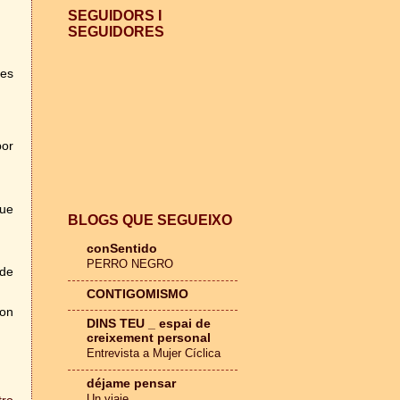
SEGUIDORS I
SEGUIDORES
nes
por
que
BLOGS QUE SEGUEIXO
conSentido
PERRO NEGRO
 de
CONTIGOMISMO
son
DINS TEU _ espai de
creixement personal
Entrevista a Mujer Cíclica
déjame pensar
Un viaje
tro