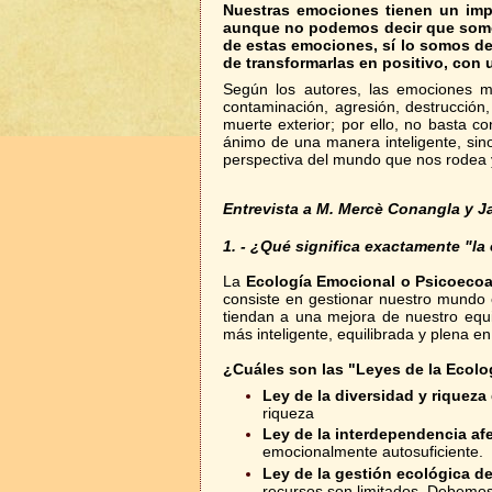
Nuestras emociones tienen un imp
aunque no podemos decir que som
de estas emociones, sí lo somos de
de transformarlas en positivo, con 
Según los autores, las emociones m
contaminación, agresión, destrucción,
muerte exterior; por ello, no basta c
ánimo de una manera inteligente, sino
perspectiva del mundo que nos rodea 
Entrevista a M. Mercè Conangla y J
1. - ¿Qué significa exactamente "l
La
Ecología Emocional o Psicoecoa
consiste en gestionar nuestro mundo
tiendan a una mejora de nuestro equi
más inteligente, equilibrada y plena e
¿Cuáles son las "Leyes de la Ecol
Ley de la diversidad y riqueza
riqueza
Ley de la interdependencia af
emocionalmente autosuficiente.
Ley de la gestión ecológica de
recursos son limitados. Debemos