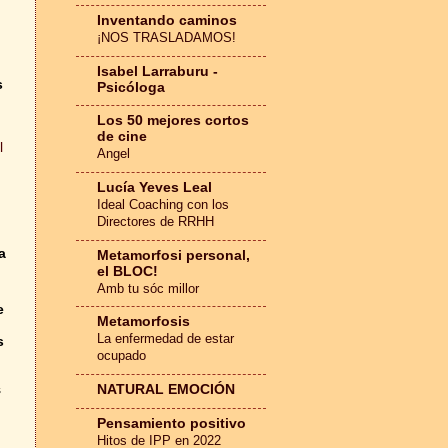
Inventando caminos
¡NOS TRASLADAMOS!
Isabel Larraburu -
s
Psicóloga
Los 50 mejores cortos
de cine
l
Angel
Lucía Yeves Leal
Ideal Coaching con los
Directores de RRHH
a
Metamorfosi personal,
el BLOC!
Amb tu sóc millor
e
Metamorfosis
La enfermedad de estar
s
ocupado
s
NATURAL EMOCIÓN
Pensamiento positivo
Hitos de IPP en 2022