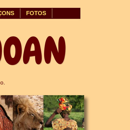
ÇONS
FOTOS
JOAN
o.