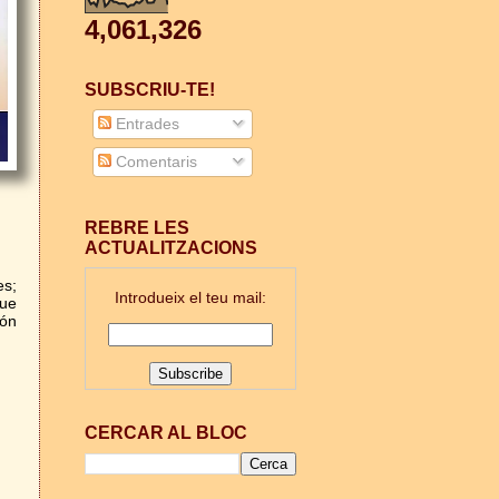
4,061,326
SUBSCRIU-TE!
Entrades
Comentaris
REBRE LES
ACTUALITZACIONS
es;
Introdueix el teu mail:
que
ión
CERCAR AL BLOC