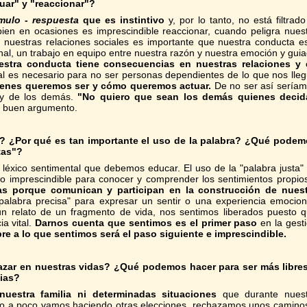
tuar" y "reaccionar"?
mulo - respuesta
que es instintivo
y, por lo tanto, no está filtrado
 bien en ocasiones es imprescindible reaccionar, cuando peligra nues
 nuestras relaciones sociales es importante que nuestra conducta e
nal, un trabajo en equipo entre nuestra razón y nuestra emoción y gui
estra conducta tiene consecuencias en nuestras relaciones y 
al es necesario para no ser personas dependientes de lo que nos lle
ienes queremos ser y cómo queremos actuar.
De no ser así sería
 y de los demás.
"No quiero que sean los demás quienes decid
n buen argumento.
vo? ¿Por qué es tan importante el uso de la palabra? ¿Qué pode
tas"?
o léxico sentimental que debemos educar. El uso de la "palabra justa"
o imprescindible para conocer y comprender los sentimientos propio
s porque comunican y participan en la construcción de nuest
alabra precisa" para expresar un sentir o una experiencia emocion
n relato de un fragmento de vida, nos sentimos liberados puesto 
a vital.
Darnos cuenta que sentimos es el primer paso
en la gest
re a lo que sentimos será el paso siguiente e imprescindible.
 azar en nuestras vidas? ¿Qué podemos hacer para ser más libre
ias?
uestra familia ni determinadas situaciones
que durante nuest
oco a poco vamos haciendo otras elecciones, rechazamos unos camino