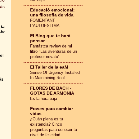
más
Educació emocional:
una filosofia de vida
FOMENTANT
L'AUTOESTIMA
 la
 de
El Blog que te hará
pensar
Fantástca review de mi
libro "Las aventuras de un
el
profesor novato"
El Taller de la eaM
Sense Of Urgency Installed
In Maintaining Roof
ás
FLORES DE BACH -
GOTAS DE ARMONIA
Es la hora baja
Frases para cambiar
vidas
¿Cuán plena es tu
existencia? Cinco
preguntas para conocer tu
nivel de felicidad