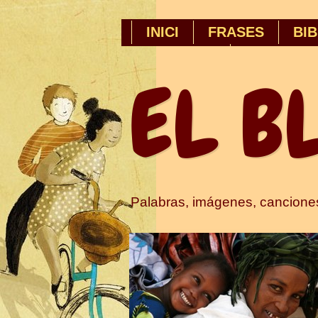
INICI
FRASES
BIB
SOBRE MI
EL B
Palabras, imágenes, cancion