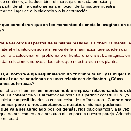
ue sentimos, a traducir bien el mensaje que cada emoción y
 a partir de ahí, a gestionar esta emoción de forma que nuestra
rear en lugar de a la violencia y a la destrucción.
r qué consideran que en los momentos de crisis la imaginación e
o?.
eja ver otros aspectos de la misma realidad.
La obertura mental, e
 lateral y la intuición son alimentos de la imaginación que pueden dar
 como a solucionar un problema o enfrentar una crisis. La imaginación
 dar soluciones nuevas a los retos que nuestra vida nos plantea.
eal, el hombre elige seguir siendo un "hombre falso" y la mujer un
ento al que se condenan en unas relaciones de ficción. ¿Cómo
iones auténticas?
 con otro ser humano
es imprescindible empezar relacionándonos d
os.
La coherencia y la autenticidad nos van a permitir construir un "yo"
niciar con posibilidades la construcción de un "nosotros".
Cuando no
cemos pero no nos aceptamos a nosotros mismos podemos
que va a ser apreciado por los demás.
Nos traicionamos y a la vez
 que no nos contentan a nosotros ni tampoco a nuestra pareja. Ademá
nfermedad.