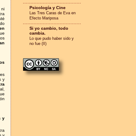
Psicología y Cine
 ni
Las Tres Caras de Eva en
tra
Efecto Mariposa
sté
ado
en
Si yo cambio, todo
gue
cambia.
mos
Lo que pudo haber sido y
an
no fue (II)
mos
 es
s y
ra
al,
que
ión
s y
ra
s y