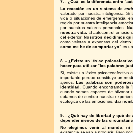
7. -
¿Cuál es la diferencia entre "ac
La reacción es un sistema de
estí
valorado por nuestra inteligencia. Si
vida o situaciones de emergencia, en
regida por nuestra inteligencia emocio
por nuestros valores personales.
Nu
nuestra vida.
El autocontrol emocion
del exterior.
Nosotros decidimos qu
como veletas a expensas del viento
como me he de comportar yo"
es u
8. - ¿Existe un léxico psicoafecti
hacer para utilizar "las palabras jus
Sí, existe un léxico psicoecoafectivo 
importante porque constituye un medi
ajenos.
Las palabras son poderosa
identidad
. Cuando encontramos la "p
cuando somos capaces de hilvanar u
dotamos de sentido nuestra experienci
ecológica de las emociones,
dar nomb
9. - ¿Qué hay de libertad y qué de
depender menos de las circunstanc
No elegimos venir al mundo, ni n
existencia se van a producir. Pero p