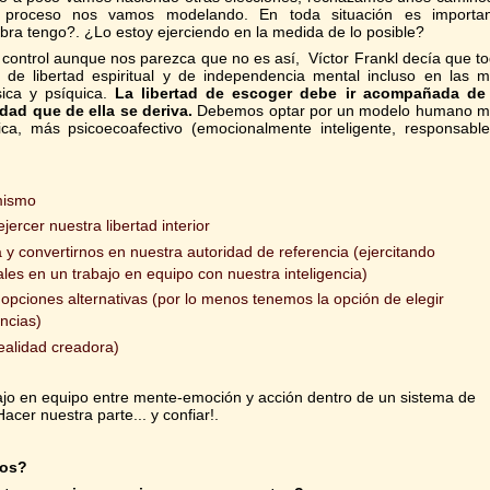
 proceso nos vamos modelando. En toda situación es importan
a tengo?. ¿Lo estoy ejerciendo en la medida de lo posible?
control aunque nos parezca que no es así, Víctor Frankl decía que t
de libertad espiritual y de independencia mental incluso en las 
ísica y psíquica.
La libertad de escoger debe ir acompañada de 
idad que de ella se deriva.
Debemos optar por un modelo humano m
ica, más psicoecoafectivo (emocionalmente inteligente, responsabl
mismo
ercer nuestra libertad interior
a y convertirnos en nuestra autoridad de referencia (ejercitando
es en un trabajo en equipo con nuestra inteligencia)
opciones alternativas (por lo menos tenemos la opción de elegir
ancias)
realidad creadora)
jo en equipo entre mente-emoción y acción dentro de un sistema de
acer nuestra parte... y confiar!.
tos?